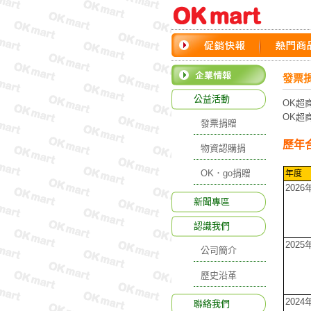
發票
公益活動
OK超
OK超
發票捐贈
歷年
物資認購捐
OK．go捐贈
年度
2026
新聞專區
認識我們
2025
公司簡介
歷史沿革
2024
聯絡我們