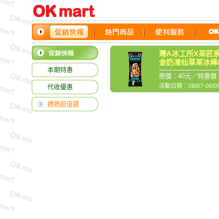
灣A冰工所X茶匠系
金奶凍仙草茶冰棒8
本期特惠
原價：40元／特惠價
活動日期：08/07-08/0
代收優惠
週週超值選