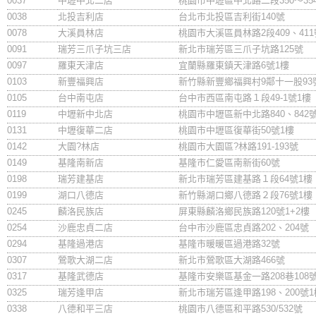
0037
中壢中北二店
桃園市中壢區中北路二段350～35
0038
北投吉利店
台北市北投區吉利街140號
0078
大溪員林店
桃園市大溪區員林路2段409、411
0091
瑞芳三爪子坑三店
新北市瑞芳區三爪子坑路125號
0097
羅東天津店
宜蘭縣羅東鎮天津路6號1樓
0103
新豐福興店
新竹縣新豐鄉福興村9鄰十一股93
0105
台中南屯店
台中市西區南屯路１段49-1號1樓
0119
中壢新中北店
桃園市中壢區新中北路840、842
0131
中壢復華二店
桃園市中壢區復華街50號1樓
0142
大園?林店
桃園市大園區?林路191-193號
0149
基隆南新店
基隆市仁愛區南新街60號
0198
瑞芳建基店
新北市瑞芳區建基路１段64號1樓
0199
湖口八德店
新竹縣湖口鄉八德路２段76號1樓
0245
麟洛民族店
屏東縣麟洛鄉民族路120號1+2樓
0254
沙鹿忠貞二店
台中市沙鹿區忠貞路202、204號
0294
基隆過港店
基隆市暖暖區過港路32號
0307
鶯歌大湖二店
新北市鶯歌區大湖路466號
0317
基隆武德店
基隆市安樂區基金一路208巷108號左
0325
瑞芳逢甲店
新北市瑞芳區逢甲路198、200號1
0338
八德和平三店
桃園市八德區和平路530/532號