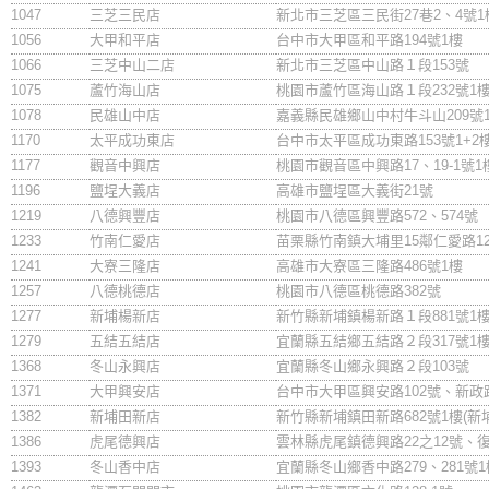
1047
三芝三民店
新北市三芝區三民街27巷2、4號1
1056
大甲和平店
台中市大甲區和平路194號1樓
1066
三芝中山二店
新北市三芝區中山路１段153號
1075
蘆竹海山店
桃園市蘆竹區海山路１段232號1
1078
民雄山中店
嘉義縣民雄鄉山中村牛斗山209號
1170
太平成功東店
台中市太平區成功東路153號1+2
1177
觀音中興店
桃園市觀音區中興路17、19-1號1
1196
鹽埕大義店
高雄市鹽埕區大義街21號
1219
八德興豐店
桃園市八德區興豐路572、574號
1233
竹南仁愛店
苗栗縣竹南鎮大埔里15鄰仁愛路12
1241
大寮三隆店
高雄市大寮區三隆路486號1樓
1257
八德桃德店
桃園市八德區桃德路382號
1277
新埔楊新店
新竹縣新埔鎮楊新路１段881號1
1279
五結五結店
宜蘭縣五結鄉五結路２段317號1
1368
冬山永興店
宜蘭縣冬山鄉永興路２段103號
1371
大甲興安店
台中市大甲區興安路102號、新政路
1382
新埔田新店
新竹縣新埔鎮田新路682號1樓(新
1386
虎尾德興店
雲林縣虎尾鎮德興路22之12號、復
1393
冬山香中店
宜蘭縣冬山鄉香中路279、281號1