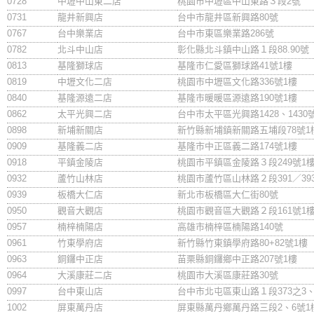
0728
中壢中山東二店
桃園市中壢區中山東路３段2號
0731
龍井新興店
台中市龍井區新興路80號
0767
台中樂業店
台中市東區樂業路286號
0782
北斗中山店
彰化縣北斗鎮中山路１段88.90號
0813
基隆獅球店
基隆市仁愛區獅球路41號1樓
0819
中壢文化二店
桃園市中壢區文化路336號1樓
0840
基隆源遠二店
基隆市暖暖區源遠路190號1樓
0862
太平光興二店
台中市太平區光興路1428、1430
0898
新埔新關店
新竹縣新埔鎮新關路五埔段78號1
0909
基隆義二店
基隆市中正區義二路174號1樓
0918
平鎮金陵店
桃園市平鎮區金陵路３段249號1
0932
蘆竹山林店
桃園市蘆竹區山林路２段391／393
0939
板橋大仁店
新北市板橋區大仁街80號
0950
觀音大觀店
桃園市觀音區大觀路２段161號1
0957
楠梓楠陽店
高雄市楠梓區楠陽路140號
0961
竹東學府店
新竹縣竹東鎮學府路80+82號1樓
0963
銅鑼中正店
苗栗縣銅鑼鄉中正路207號1樓
0964
大溪康莊二店
桃園市大溪區康莊路30號
0997
台中東山店
台中市北屯區東山路１段373之3、
1002
屏東萬丹店
屏東縣萬丹鄉萬丹路三段2、6號1