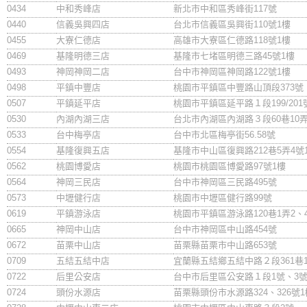
0434
中和秀峰店
新北市中和區秀峰街117號
0440
信義吳興四店
台北市信義區吳興街110號1樓
0455
大寮仁德店
高雄市大寮區仁德路118號1樓
0469
基隆明德三店
基隆市七堵區明德三路45號1樓
0493
神岡神岡二店
台中市神岡區神岡路122號1樓
0498
平鎮中豐店
桃園市平鎮區中豐路山頂段373號
0507
平鎮延平店
桃園市平鎮區延平路１段199/201
0530
內湖內湖三店
台北市內湖區內湖路３段60巷10
0533
台中梅亭店
台中市北區梅亭街56.58號
0554
基隆復興五店
基隆市中山區復興路212巷5弄4號
0562
桃園博愛店
桃園市桃園區博愛路97號1樓
0564
神岡三民店
台中市神岡區三民路495號
0573
中壢健行店
桃園市中壢區健行路99號
0619
平鎮游泳店
桃園市平鎮區游泳路120巷1弄2、
0665
神岡中山店
台中市神岡區中山路454號
0672
苗栗中山店
苗栗縣苗栗市中山路653號
0709
五結五結中店
宜蘭縣五結鄉五結中路２段361巷
0722
后里公安店
台中市后里區公安路１段1號、3號
0724
頭份水源店
苗栗縣頭份市水源路324、326號1