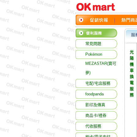
常見問題
光
Pokémon
陽
MEZASTAR(寶可
機
車
夢)
換
電
宅配/宅店服務
服
foodpanda
務
影印及傳真
商品卡/禮券
代收服務
刷卡/電子支付