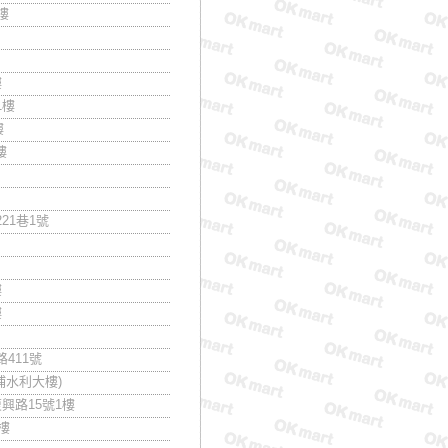
樓
樓
1樓
樓
樓
21巷1號
樓
樓
411號
埔水利大樓)
興路15號1樓
樓