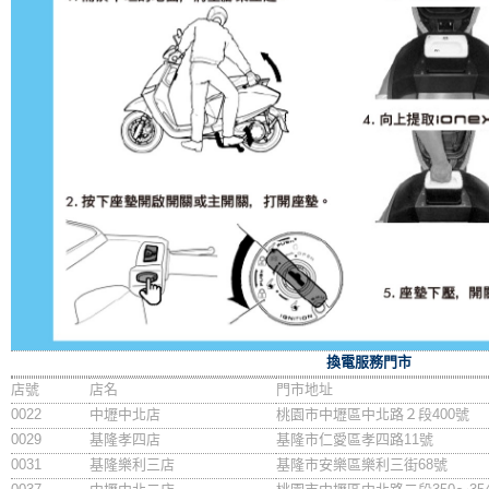
換電服務門市
店號
店名
門市地址
0022
中壢中北店
桃園市中壢區中北路２段400號
0029
基隆孝四店
基隆市仁愛區孝四路11號
0031
基隆樂利三店
基隆市安樂區樂利三街68號