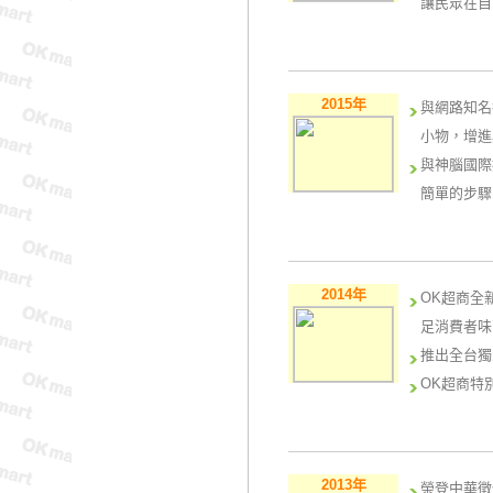
讓民眾在自
與MSN經
點活動，透
玩台灣滷蛋
2015年
與網路知名
小物，增進
與神腦國際
簡單的步驟
OK ca
咖啡杯及杯
OK超商首
2014年
OK超商全
中加入整顆
足消費者味
與香港知名
推出全台獨
獨家限量贈
OK超商特
與索尼影業
家贈品，更
café系
與全國最大
得易Pon
動漫跨界合
資源的整合
2013年
榮登中華徵