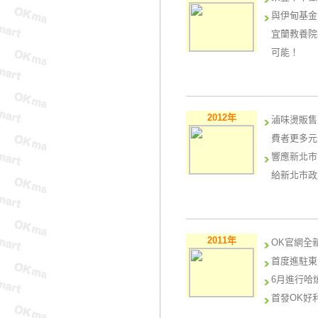
與日本當紅
子票證新戰
與伊甸基金
與周末限定
新型態門市
宜蘭教養院
確幸！
念，並加入
可能！
與iPAS
的消費體驗
與《食破天
區鮮食全系
2012年
滷味燙販售
費者更多元
響應新北市
給新北市政
端午節肉粽
店數突破8
推出「好利
2011年
OK官網全
與三陽機車
首度進駐東
OK-ne
6月進行哈
首發OK好
價值。