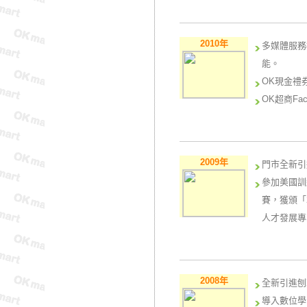
引進滷味燙
OKgo購
2010年
多媒體服務
便訂購交通
能。
紙本電子發
OK現金禮
節省紙張外
OK超商F
球！
99年2月
與陽光社會
念。首年度
榮登中華徵
幫助超過4
參與內政部
2009年
門市全新引
社會溫暖，
與伊甸基金
參加美國訓練及發
與伊甸基金
賽，獲頒「20
人才發展專
2008年
全新引進刨
導入數位學