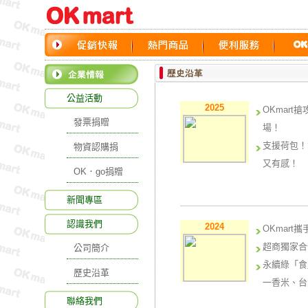
公益活動
2025
OKmar
發票捐贈
場！
支援荷包！
物資認購捐
又有感！
OK．go捐贈
讓便利成為
感」實踐永
新聞專區
認識我們
2024
OKmar
超商獨家合
公司簡介
永續綠「食
歷史沿革
一香米、台
聯絡我們