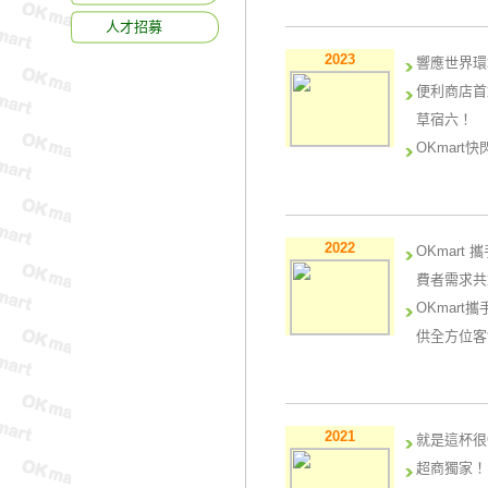
人才招募
2023
響應世界環
便利商店首
草宿六！
OKmar
機！
2022
OKmar
費者需求共
OKmar
供全方位客
2021
就是這杯很
超商獨家！