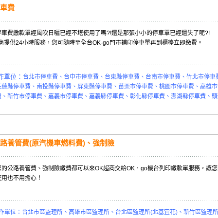
車費
停車費繳款單經風吹日曬已經不堪使用了嗎?!還是那張小小的停車單已經遺失了呢?!
商提供24小時服務，您可隨時至全台OK-go門市補印停車單再到櫃檯立即繳費。
作單位：
台北市停車費、台中市停車費、台東縣停車費、台南市停車費、竹北市停車
花蓮縣停車費、南投縣停車費、屏東縣停車費、苗栗市停車費、桃園市停車費、高雄市
費、新竹市停車費、嘉義市停車費、嘉義縣停車費、彰化縣停車費、澎湖縣停車費、頭
路養管費(原汽機車燃料費)
、強制險
您的公路養管費、強制險繳費都可以來OK超商交給OK．go機台列印繳款單服務，讓
使用也不用擔心！
合作單位：
台北市區監理所、高雄市區監理所、台北區監理所(北基宜花)、新竹區監理所