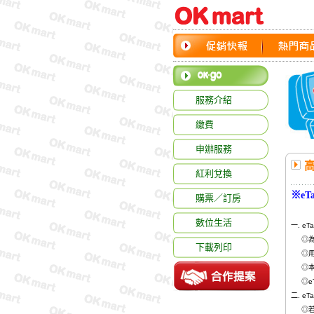
服務介紹
繳費
申辦服務
紅利兌換
※
e
購票／訂房
數位生活
一. e
◎為一
下載列印
◎用戶
◎本卡
◎eT
二. e
◎若您