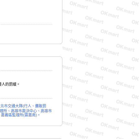
擾人的罰緩。
台北市交通大隊
(
行人、攤販罰
理所、高雄市裁決中心、高雄市
、嘉義區監理所
(
雲嘉南
)
。