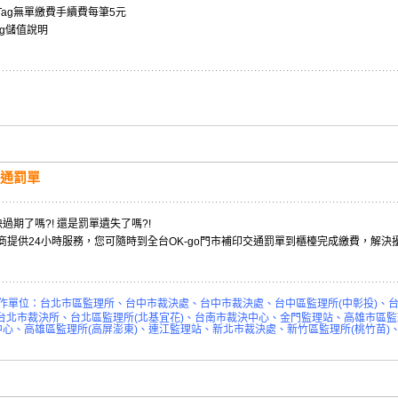
. eTag無單繳費手續費每筆5元
ag儲值說明
通罰單
過期了嗎?! 還是罰單遺失了嗎?!
超商提供24小時服務，您可隨時到全台OK-go門市補印交通罰單到櫃檯完成繳費，解決
作單位：
台北市區監理所、台中市裁決處、台中市裁決處、台中區監理所
(
中彰投
)
、
台北市裁決所、台北區監理所
(
北基宜花
)
、台南市裁決中心、金門監理站、高雄市區監
中心、高雄區監理所
(
高屏澎東
)
、連江監理站、新北市裁決處、新竹區監理所
(
桃竹苗
)