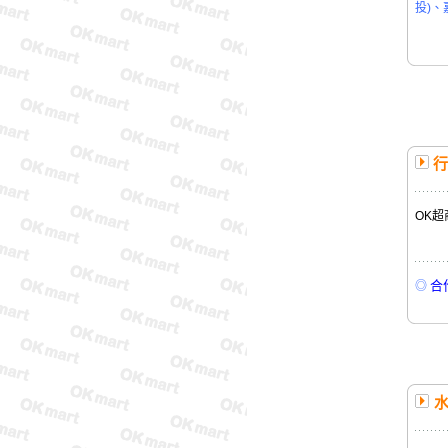
投)、
行
OK超
合
◎