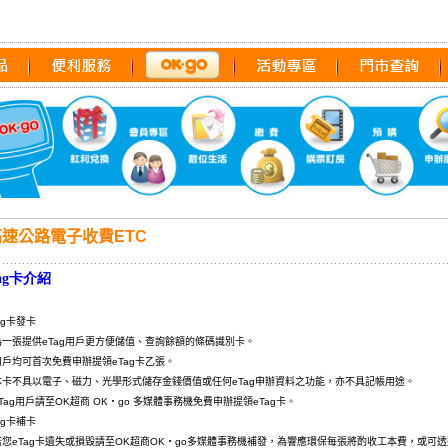
高速公路電子收費ETC
Tag卡介紹
Tag卡發卡
張提供eTag用戶更方便儲值、查詢餘額的條碼識別卡。
均可首次免費申辦提領eTag卡乙張。
不具以電子、磁力、光學形式儲存金錢價值或任何eTag申辦資料之功能，亦不具記帳用途。
ag用戶請至OK超商 OK‧go 多媒體事務機免費申辦提領eTag卡。
Tag卡補卡
eTag卡遺失或損毀請至OK超商OK‧go多媒體事務機補發，為響應環保每張將酌收工本費，或可透