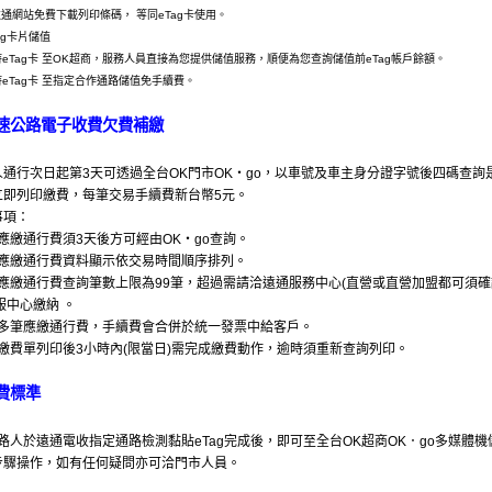
站免費下載列印條碼， 等同eTag卡使用。
Tag卡片儲值
Tag卡 至OK超商，服務人員直接為您提供儲值服務，順便為您查詢儲值前eTag帳戶餘額。
Tag卡 至指定合作通路儲值免手續費。
速公路電子收費欠費補繳
人通行次日起第3天可透過全台OK門市OK‧go，以車號及車主身分證字號後四碼查詢是
立即列印繳費，每筆交易手續費新台幣5元。
事項：
應繳通行費須3天後方可經由OK‧go查詢。
應繳通行費資料顯示依交易時間順序排列。
應繳通行費查詢筆數上限為99筆，超過需請洽遠通服務中心(直營或直營加盟都可須確
心繳納 。
多筆應繳通行費，手續費會合併於統一發票中給客戶。
繳費單列印後3小時內(限當日)需完成繳費動作，逾時須重新查詢列印。
費標準
用路人於遠通電收指定通路檢測黏貼eTag完成後，即可至全台OK超商OK．go多媒體機
步驟操作，如有任何疑問亦可洽門市人員。