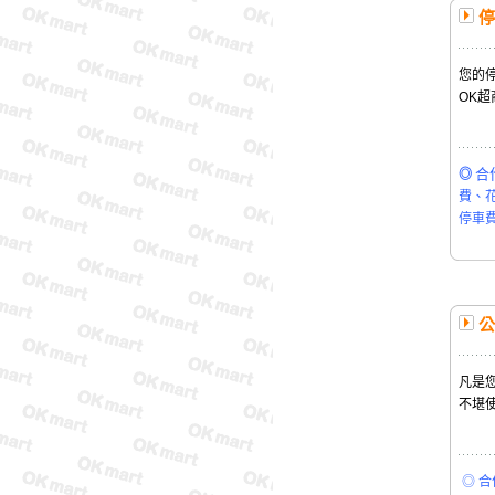
停
您的
OK超
合
◎
費、
停車
公
凡是
不堪
◎ 