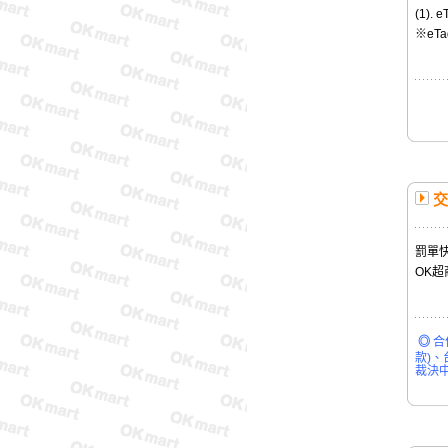
(1)
※eT
交
罰單快
OK
◎
合
款
)
、
裁決