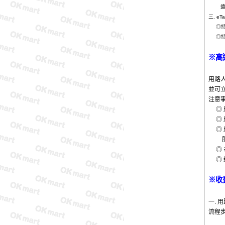
遠通網
三. e
◎持e
◎持e
※高
用路
並可
注意
◎ 
◎ 
◎ 
服中
◎ 
◎ 
※
收
一. 
流程