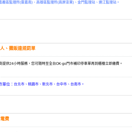
嘉義區監理所(雲嘉南)、高雄區監理所(高屏澎東)、金門監理站、連江監理站。
人、攤販違規罰單
商提供24小時服務，您可隨時至全台OK-go門市補印停車單再到櫃檯立即繳費。
作單位：
台北市、桃園市、新北市、台中市、台南市。
水電費