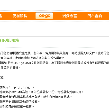
SB列印服務
族的您們!離開辦公室之後，影印機、傳真機等無法隨身，臨時想要列印文件，此時的您
沒有印表機，此時的您該上哪去列印報告或作業呢?
超商現在推出OK．go USB文件列印功能，為了服務有臨時列印需求或沒有列印設備
文件資料的管道。
援:
援格式：「pdf」,「jpg」。
檔案大小以20MB為限，列印份數最多10份，每份最多列印99頁。
消費者若有特殊檔案格式或字型時，請先自行轉PDF格式。
本服務不支援壓縮及加密的檔案。
每次列印只能選擇單一檔案。