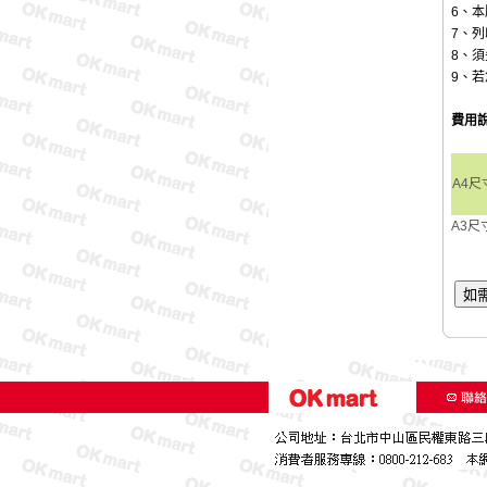
6、本
7、
8、須
9、
費用
A4尺
A3尺