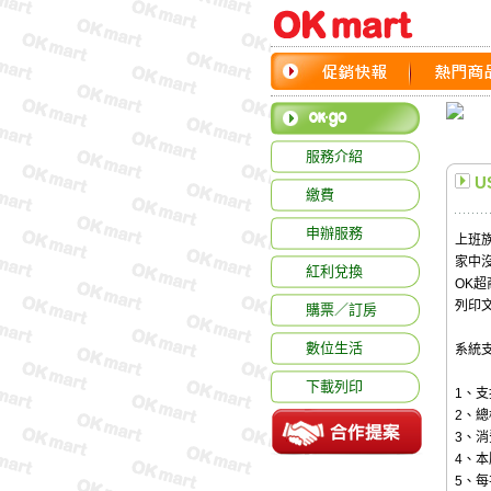
服務介紹
U
繳費
申辦服務
上班
家中
紅利兌換
OK
列印
購票／訂房
數位生活
系統支
下載列印
1、支
2、總
3、
4、
5、