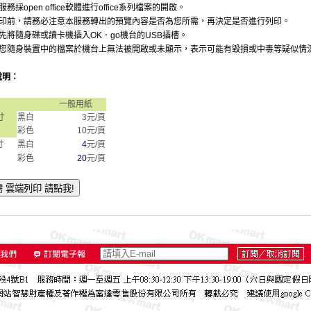
服務採open office軟體進行office系列檔案的開啟。
列印前，請務必注意本服務轉出的預覽內容是否為您所需，再決定是否進行列印。
先將隨身碟或讀卡機插入OK．go機台的USB插槽。
若您隨身裝置中的檔案於機台上無法被開啟或未顯示，表示可能有毀損或中毒等疑似情
說明：
一般用紙
寸
黑白
3元/頁
彩色
10元/頁
寸
黑白
4
元
/頁
彩色
20
元
/頁