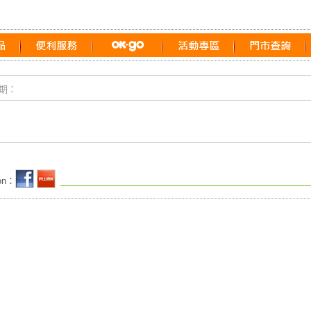
期：
 on：