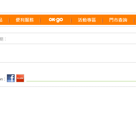
期：
 on：