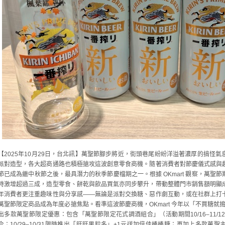
【2025年10月29日，台北訊】萬聖節腳步將近，街頭巷尾紛紛洋溢著濃厚的搞怪
派對造型，各大超商通路也積極搶攻這波創意零食商機。隨著消費者對節慶儀式感與
節已成為繼中秋節之後，最具潛力的秋季節慶檔期之一。根據 OKmart 觀察，萬聖
時激增超過三成，造型零食、餅乾與飲品買氣亦同步攀升，帶動整體門市銷售額明顯
年消費者更注重趣味性與分享感——無論是派對交換糖、惡作劇互動，或在社群上打
萬聖節限定商品成為年度必搶焦點。看準這波節慶商機，OKmart 今年以「不買糖就
出多款萬聖節限定優惠：包含「萬聖節限定花式調酒組合」（活動期間10/16–11/1
合；10/29–10/31限時推出「旺旺果粒多」+1元送加倍佳棒棒糖；再加上多款萬