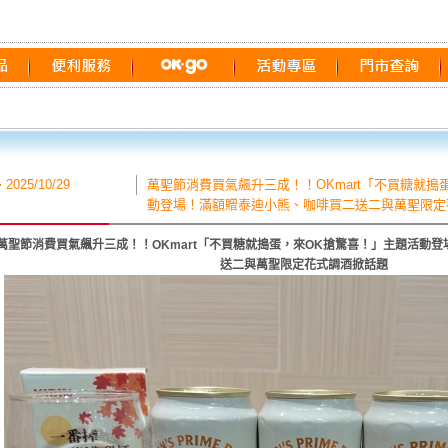
2025/10/29
萬聖節消費買氣飆升三成！！OKmart「不買糖就搗
動登場！滿額贈泰迪小熊、咖啡買二送二與萬聖限定
萬聖節消費買氣飆升三成！！OKmart「不買糖就搗蛋，來OK搶驚喜！」主題活動
送二與萬聖限定花式調酒掀話題