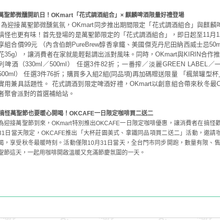
萬聖節微醺開趴日！OKmart「花式調酒組合」× 麒麟啤酒限量好禮登場
為迎接萬聖節微醺氣氛，OKmart同步推出期間限定「花式調酒組合」與麒
搞怪也更有味！首先登場的是萬聖節限定的「花式調酒組合」，即日起至11月1
享組合價99元 （內含伯朗PureBrew醇香拿鐵、美國傑克丹尼田納西威士忌50ml
花35g），讓消費者在家就能輕鬆調出派對風味。同時，OKmart與KIRIN合作
列啤酒（330ml／500ml） 任選3件82折；一番搾／淡麗GREEN LABEL
500ml） 任選3件76折；購買多入組2組(同品項)再加碼贈送限量 「楓葉罐型
實用兼具話題性。 花式調酒到限定啤酒好禮，OKmart以創意組合帶來秋冬最C
者聚會派對的首選補給站。
怪萬聖節也要暖心開喝！OKCAFE一日限定咖啡買二送二
為迎接萬聖節到來，OKmart特別推出OKCAFE一日限定咖啡優惠，讓消費者在搞怪
31日當天限定，OKCAFE推出「大杯莊園美式、拿鐵同品項買二送二」活動，邀
喝，享受秋冬最暖時刻。活動僅限10月31日當天，全台門市同步開跑，數量有限、售完
聖節這天，一起用咖啡開啟溫暖又充滿節慶氛圍的一天。