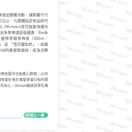
麟啤酒加價購活動，讓節慶不只
2日止，凡選購指定商品即可
､OKchoice青花椒風味爆米
推出多款啤酒超值優惠：Bar系
／一番搾零糖質啤酒（350ml／
杯」 或 「雪花罐型杯」，收藏
hill的萬聖節風味，成為消費
歡樂氛圍中也能暖心開喝。10月
請咖啡愛好者於萬聖節當日相約開
為止。OKmart邀請民眾在萬