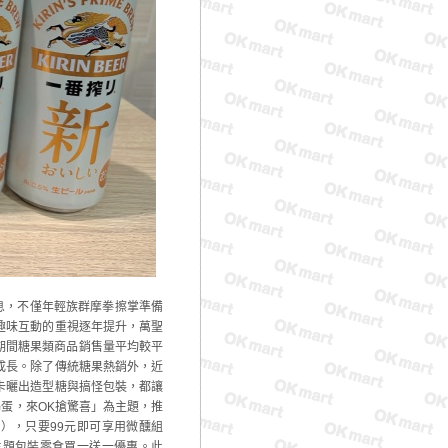
氣息，不僅年輕族群摩拳擦掌準備
趣味互動的重視逐年提升，萬聖
節期間糖果類商品銷售量平均較平
成長。除了傳統糖果熱銷外，近
卡曬出造型糖與搞怪包裝，都讓
搗蛋，來OK搶驚喜」為主題，推
2），只要99元即可享用微醺組
聖主題包裝零食買一送一優惠。此