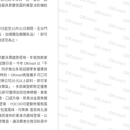
打造最具節慶氛圍的萬聖派對補給
日起至10月31日期間，全台門
售、加價購及團購商品），即可
限送完為止。
年節慶消費趨勢發現，年輕族群更
享。今年 OKmart 以「不
，同步推出多款話題零食優惠與
刻。OKmart再度攜手可口可
可樂公司20元以上飲料，即可享
零食專區」，多款萬聖節限定優惠
1元即可獲得加倍佳棒棒糖，果香
鹹香、口感升級，新貴派金黃焦糖
登場：YOCOO可愛動物葡萄風
煎荷包蛋風味、可樂果-香菜貢丸湯
跳跳煎蛋布町果凍亦趣味登場，以
聖節驚喜，讓消費者在微涼秋夜中