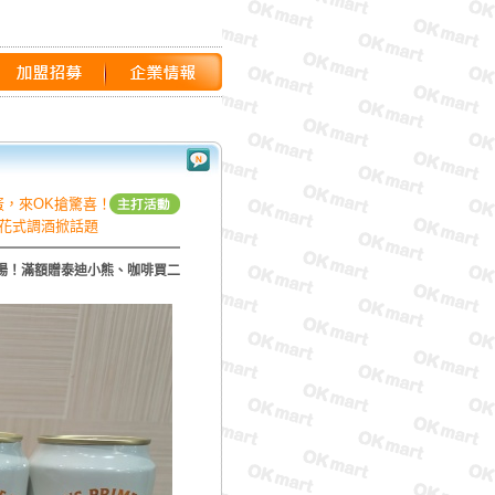
蛋，來OK搶驚喜！」主題活
花式調酒掀話題
登場！滿額贈泰迪小熊、咖啡買二