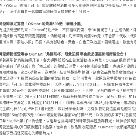
外，OKmart 也攜手可口可樂與麒麟啤酒推出多入組優惠與限量罐型杯贈品活動，
站」，陪伴消費者一起開啟這場搞怪又歡樂的十月狂歡。
萬聖節限定驚喜！OKmart消費滿599送「泰迪小熊」
為迎接萬聖節到來，OKmart特別推出「不買糖就搗蛋，來OK搶驚喜！」主題活動，即
市同步推出萬聖節限定滿額贈。活動期間，凡單筆消費滿599元（不含菸、代收、代
獲得人氣「泰迪小熊」乙隻，共有咖啡色、黃色、白色三款造型，隨機贈送、數量有
萬聖節搞怪登場
🎃
OKmart
「北極熊杯」限量回歸 零食飲品優惠熱潮席捲全台！
隨著萬聖節商機持續升溫，各大通路紛紛推出創意活動搶攻買氣。OKmart 觀察近
偏好兼具「趣味感」與「儀式感」的體驗式消費，不僅追求節慶氛圍，也講求互動與話題分
買糖就搗蛋，來OK搶驚喜」為主題，結合特殊造型糖餅、創意飲品與限量收藏贈品
獨家活動，打造最有節慶氛圍的萬聖節體驗，陪伴消費者一起開啟秋季最搞怪的狂歡時
樂推出「可口可樂北極熊雙層杯」活動，即日起至11月12日止，凡購買任兩件太古
加購價139元帶回北極熊雙層杯（參考市價399元）。同時，全台門市推出「搗蛋
同步登場。10月29日至10月31日期間，購買旺旺果粒多綜合果汁（葡萄／桃子）加
與甜味一次滿足；即日起至10月31日止，浪味仙紫蘇野梅口味45g特價28元，酸甜
花生威化棒23g則推出買1送1優惠，派對分享最對味。另有多款可愛造型與話題新品
味蒟蒻150g特價75元、Orion可愛動物4連糖32g特價65元，以及波的多洋芋片香
口味72g推出第2件6折優惠，以趣味包裝與獨特風味吸引年輕族群目光。歐拉歌夢
可愛造型與Q彈口感掀起打卡熱潮。從零食、飲品到收藏贈品，OKmart一次網羅萬
輕鬆享受搞怪又暖心的節慶時光。