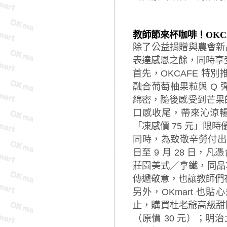
教師節來杯咖啡！OKC
除了公益捐贈與農會新品
表達感恩之餘，同時享
首先，OKCAFE 
融合葡萄柚果粒與 Q
綿密，隨後感受到芒果
口感收尾，帶來沁涼暢快
「凍感價 75 元」限
同時，為致敬辛勞付出
日至 9 月 28 日，
莊園美式／拿鐵，同品項
傳遞敬意，也讓教師們
另外，OKmart 也貼心
止，購買杜老爺高級甜筒
（原價 30 元）；明