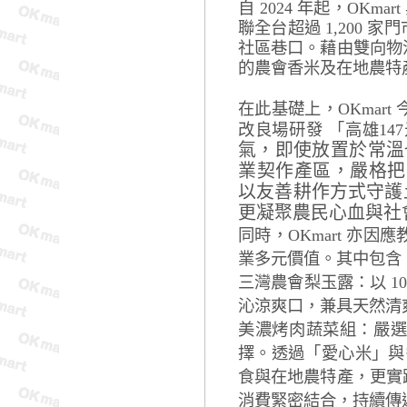
自 2024 年起，OKm
聯全台超過 1,200
社區巷口。藉由雙向物
的農會香米及在地農特
在此基礎上，OKmar
改良場研發 「高雄1
氣，即使放置於常溫
業契作產區，嚴格把
以友善耕作方式守護
更凝聚農民心血與社
同時，OKmart 亦
業多元價值。其中包含
三灣農會梨玉露：以 1
沁涼爽口，兼具天然清
美濃烤肉蔬菜組：嚴
擇。透過「愛心米」與多
食與在地農特產，更實
消費緊密結合，持續傳