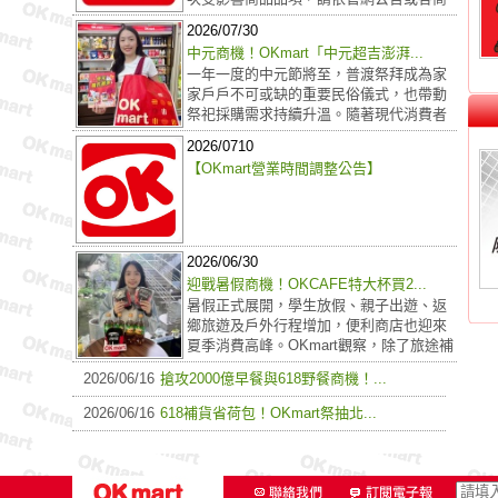
品供應商公告...
2026/07/30
中元商機！OKmart「中元超吉澎湃...
一年一度的中元節將至，普渡祭拜成為家
家戶戶不可或缺的重要民俗儀式，也帶動
祭祀採購需求持續升溫。隨著現代消費者
生活步調加快...
2026/0710
【OKmart營業時間調整公告】
2026/06/30
迎戰暑假商機！OKCAFE特大杯買2...
暑假正式展開，學生放假、親子出遊、返
鄉旅遊及戶外行程增加，便利商店也迎來
夏季消費高峰。OKmart觀察，除了旅途補
給需求...
2026/06/16
搶攻2000億早餐與618野餐商機！...
6月18日不僅是年中購物節，也是充滿愜意氛圍的「國際野餐日」。
2026/06/16
618補貨省荷包！OKmart祭抽北...
618年中購物節提前開跑！面對夏季高溫來襲與民眾精打細算的消費